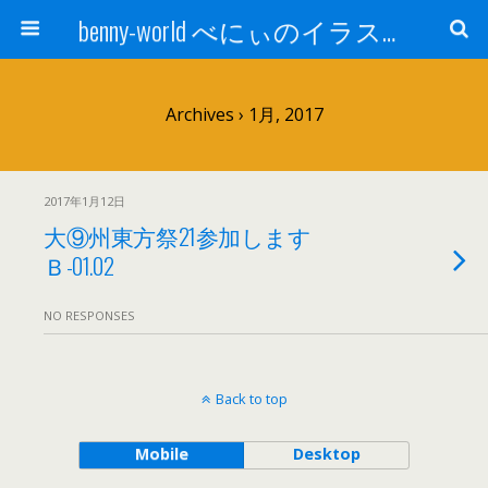
benny-world べにぃのイラスト、グッズ紹介
Archives › 1月, 2017
2017年1月12日
大⑨州東方祭21参加します
Ｂ-01.02
NO RESPONSES
Back to top
Mobile
Desktop